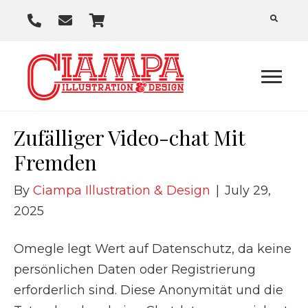
P
E
C
h
m
a
o
a
r
n
i
t
e
l
U
Zufälliger Video-chat Mit
s
Fremden
By
Ciampa Illustration & Design
|
July 29,
2025
Omegle legt Wert auf Datenschutz, da keine
persönlichen Daten oder Registrierung
erforderlich sind. Diese Anonymität und die