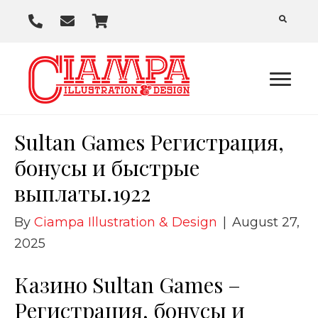
P
E
C
h
m
a
o
a
r
n
i
t
e
l
U
Sultan Games Регистрация,
s
бонусы и быстрые
выплаты.1922
By
Ciampa Illustration & Design
|
August 27,
2025
Казино Sultan Games –
Регистрация, бонусы и