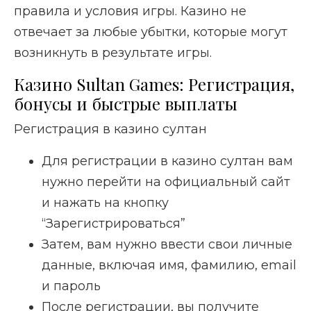
правила и условия игры. Казино не
отвечает за любые убытки, которые могут
возникнуть в результате игры.
Казино Sultan Games: Регистрация,
бонусы и быстрые выплаты
Регистрация в казино султан
Для регистрации в казино султан вам
нужно перейти на официальный сайт
и нажать на кнопку
“Зарегистрироваться”
Затем, вам нужно ввести свои личные
данные, включая имя, фамилию, email
и пароль
После регистрации, вы получите