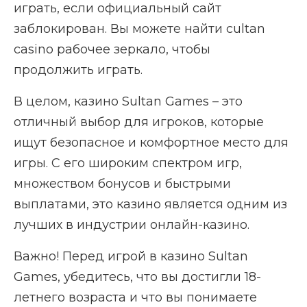
играть, если официальный сайт
заблокирован. Вы можете найти сultan
casino рабочее зеркало, чтобы
продолжить играть.
В целом, казино Sultan Games – это
отличный выбор для игроков, которые
ищут безопасное и комфортное место для
игры. С его широким спектром игр,
множеством бонусов и быстрыми
выплатами, это казино является одним из
лучших в индустрии онлайн-казино.
Важно! Перед игрой в казино Sultan
Games, убедитесь, что вы достигли 18-
летнего возраста и что вы понимаете