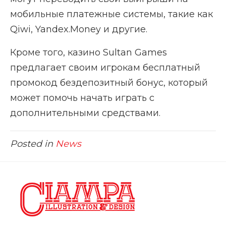
мобильные платежные системы, такие как
Qiwi, Yandex.Money и другие.
Кроме того, казино Sultan Games
предлагает своим игрокам бесплатный
промокод бездепозитный бонус, который
может помочь начать играть с
дополнительными средствами.
Posted in
News