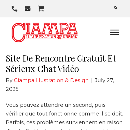
P
E
C
h
m
a
o
a
r
n
i
t
e
l
U
Site De Rencontre Gratuit Et
s
Sérieux Chat Vidéo
By
Ciampa Illustration & Design
|
July 27,
2025
Vous pouvez attendre un second, puis
vérifier que tout fonctionne comme il se doit.
Parfois, ces problèmes surviennent en raison