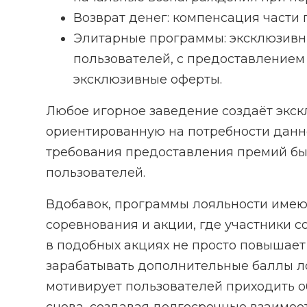
Возврат денег: компенсация части 
Элитарные программы: эксклюзивн
пользователей, с предоставлением
эксклюзивные оферты.
Любое игорное заведение создаёт экс
ориентированную на потребности данно
требования предоставления премий бы
пользователей.
Вдобавок, программы лояльности имею
соревнования и акции, где участники с
в подобных акциях не просто повышает 
зарабатывать дополнительные баллы л
мотивирует пользователей приходить о