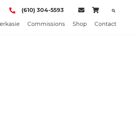
(610) 304-5593
E
C
m
a
erkasie
Commissions
Shop
Contact
a
r
i
t
l
U
s