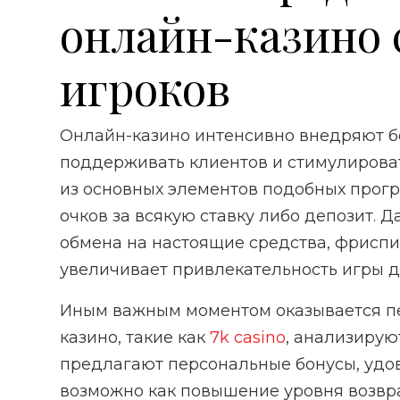
онлайн-казино 
игроков
Онлайн-казино интенсивно внедряют б
поддерживать клиентов и стимулирова
из основных элементов подобных прог
очков за всякую ставку либо депозит.
обмена на настоящие средства, фриспи
увеличивает привлекательность игры д
Иным важным моментом оказывается п
казино, такие как
7k casino
, анализирую
предлагают персональные бонусы, удо
возможно как повышение уровня возвра