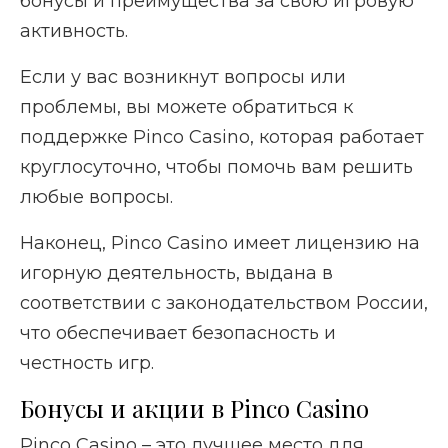
бонусы и преимущества за свою игровую
активность.
Если у вас возникнут вопросы или
проблемы, вы можете обратиться к
поддержке Pinco Casino, которая работает
круглосуточно, чтобы помочь вам решить
любые вопросы.
Наконец, Pinco Casino имеет лицензию на
игорную деятельность, выдана в
соответствии с законодательством России,
что обеспечивает безопасность и
честность игр.
Бонусы и акции в Pinco Casino
Pinco Casino – это лучшее место для