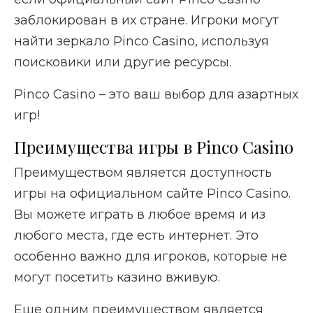
заблокирован в их стране. Игроки могут
найти зеркало Pinco Casino, используя
поисковики или другие ресурсы.
Pinco Casino – это ваш выбор для азартных
игр!
Преимущества игры в Pinco Casino
Преимуществом является доступность
игры на официальном сайте Pinco Casino.
Вы можете играть в любое время и из
любого места, где есть интернет. Это
особенно важно для игроков, которые не
могут посетить казино вживую.
Еще одним преимуществом является