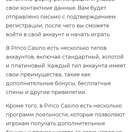
свои контактные данные. Вам будет
отправлено письмо с подтверждением
регистрации, после чего вы сможете
войти в свой аккаунт и начать играть.
В Pinco Casino есть несколько типов
аккаунтов, включая стандартный, золотой
и платиновый. Каждый тип аккаунта имеет
свои преимущества, такие как
дополнительные бонусы, бесплатные
спины и другие привилегии.
Кроме того, в Pinco Casino есть несколько
программ лояльности, которые позволяют
игрокам получать дополнительные