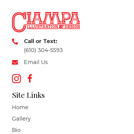
Call or Text:
(610) 304-5593
Email Us
Site Links
Home
Gallery
Bio