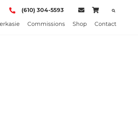
(610) 304-5593
E
C
m
a
erkasie
Commissions
Shop
Contact
a
r
i
t
l
U
s