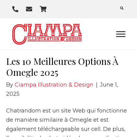
P
E
C
h
m
a
o
a
r
n
i
t
e
l
U
Les 10 Meilleures Options À
s
Omegle 2025
By
Ciampa Illustration & Design
|
June 1,
2025
Chatrandom est un site Web qui fonctionne
de manière similaire à Omegle et est
également téléchargeable sur cell. De plus,