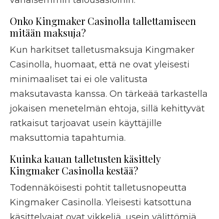
vähäisemmin talousasioihin.
Onko Kingmaker Casinolla tallettamiseen
mitään maksuja?
Kun harkitset talletusmaksuja Kingmaker
Casinolla, huomaat, että ne ovat yleisesti
minimaaliset tai ei ole valitusta
maksutavasta kanssa. On tärkeää tarkastella
jokaisen menetelmän ehtoja, sillä kehittyvät
ratkaisut tarjoavat usein käyttäjille
maksuttomia tapahtumia.
Kuinka kauan talletusten käsittely
Kingmaker Casinolla kestää?
Todennäköisesti pohtit talletusnopeutta
Kingmaker Casinolla. Yleisesti katsottuna
käsittelyajat ovat vikkeliä, usein välittömiä