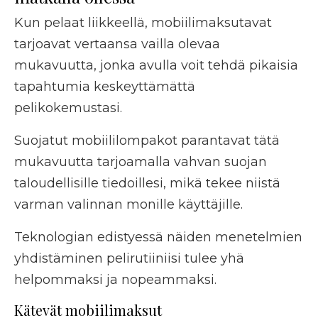
Kun pelaat liikkeellä, mobiilimaksutavat
tarjoavat vertaansa vailla olevaa
mukavuutta, jonka avulla voit tehdä pikaisia
tapahtumia keskeyttämättä
pelikokemustasi.
Suojatut mobiililompakot parantavat tätä
mukavuutta tarjoamalla vahvan suojan
taloudellisille tiedoillesi, mikä tekee niistä
varman valinnan monille käyttäjille.
Teknologian edistyessä näiden menetelmien
yhdistäminen pelirutiiniisi tulee yhä
helpommaksi ja nopeammaksi.
Kätevät mobiilimaksut