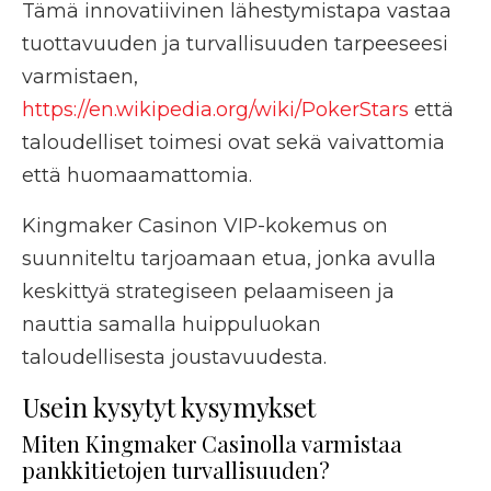
Tämä innovatiivinen lähestymistapa vastaa
tuottavuuden ja turvallisuuden tarpeeseesi
varmistaen,
https://en.wikipedia.org/wiki/PokerStars
että
taloudelliset toimesi ovat sekä vaivattomia
että huomaamattomia.
Kingmaker Casinon VIP-kokemus on
suunniteltu tarjoamaan etua, jonka avulla
keskittyä strategiseen pelaamiseen ja
nauttia samalla huippuluokan
taloudellisesta joustavuudesta.
Usein kysytyt kysymykset
Miten Kingmaker Casinolla varmistaa
pankkitietojen turvallisuuden?