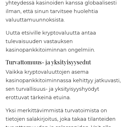
yhteydessä kasinoiden kanssa globaalisesti
ilman, että sinun tarvitsee huolehtia
valuuttamuunnoksista.
Uutta etsiville kryptovaluutta antaa
tulevaisuuden vastauksen
kasinopankkitoiminnan ongelmiin.
Turvattomuus- ja yksityisyysedut
Vaikka kryptovaluuttojen asema
kasinopankkitoiminnassa kehittyy jatkuvasti,
sen turvallisuus- ja yksityisyyshyödyt
erottuvat tärkeinä etuina.
Yksi merkittävimmistä turvatoimista on
tietojen salakirjoitus, joka takaa tilanteiden