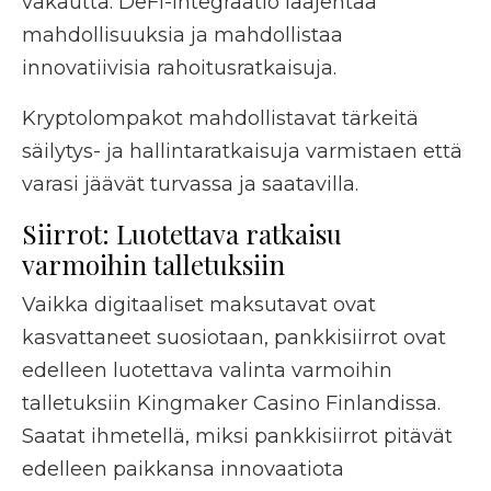
vakautta. DeFi-integraatio laajentaa
mahdollisuuksia ja mahdollistaa
innovatiivisia rahoitusratkaisuja.
Kryptolompakot mahdollistavat tärkeitä
säilytys- ja hallintaratkaisuja varmistaen että
varasi jäävät turvassa ja saatavilla.
Siirrot: Luotettava ratkaisu
varmoihin talletuksiin
Vaikka digitaaliset maksutavat ovat
kasvattaneet suosiotaan, pankkisiirrot ovat
edelleen luotettava valinta varmoihin
talletuksiin Kingmaker Casino Finlandissa.
Saatat ihmetellä, miksi pankkisiirrot pitävät
edelleen paikkansa innovaatiota