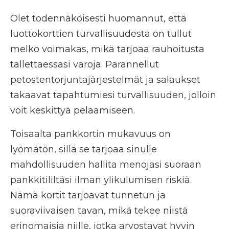
Olet todennäköisesti huomannut, että
luottokorttien turvallisuudesta on tullut
melko voimakas, mikä tarjoaa rauhoitusta
tallettaessasi varoja. Parannellut
petostentorjuntajärjestelmät ja salaukset
takaavat tapahtumiesi turvallisuuden, jolloin
voit keskittyä pelaamiseen.
Toisaalta pankkortin mukavuus on
lyömätön, sillä se tarjoaa sinulle
mahdollisuuden hallita menojasi suoraan
pankkitililtäsi ilman ylikulumisen riskiä.
Nämä kortit tarjoavat tunnetun ja
suoraviivaisen tavan, mikä tekee niistä
erinomaisia niille, jotka arvostavat hyvin