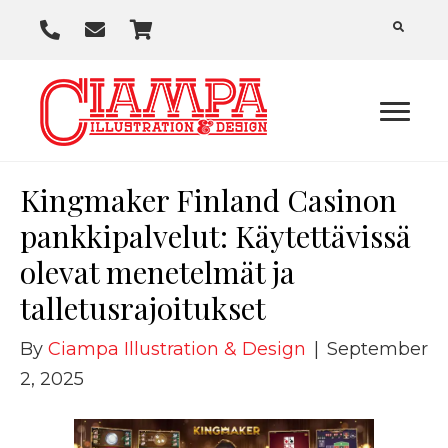
P
E
C
h
m
a
o
a
r
n
i
t
e
l
U
Kingmaker Finland Casinon
s
pankkipalvelut: Käytettävissä
olevat menetelmät ja
talletusrajoitukset
By
Ciampa Illustration & Design
|
September
2, 2025