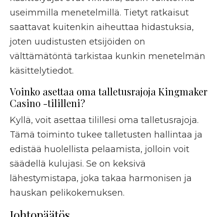
useimmilla menetelmillä. Tietyt ratkaisut
saattavat kuitenkin aiheuttaa hidastuksia,
joten uudistusten etsijöiden on
välttämätöntä tarkistaa kunkin menetelmän
käsittelytiedot.
Voinko asettaa oma talletusrajoja Kingmaker
Casino -tililleni?
Kyllä, voit asettaa tilillesi oma talletusrajoja.
Tämä toiminto tukee talletusten hallintaa ja
edistää huolellista pelaamista, jolloin voit
säädellä kulujasi. Se on keksivä
lähestymistapa, joka takaa harmonisen ja
hauskan pelikokemuksen.
Johtopäätös