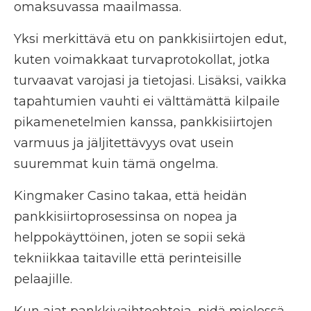
omaksuvassa maailmassa.
Yksi merkittävä etu on pankkisiirtojen edut,
kuten voimakkaat turvaprotokollat, jotka
turvaavat varojasi ja tietojasi. Lisäksi, vaikka
tapahtumien vauhti ei välttämättä kilpaile
pikamenetelmien kanssa, pankkisiirtojen
varmuus ja jäljitettävyys ovat usein
suuremmat kuin tämä ongelma.
Kingmaker Casino takaa, että heidän
pankkisiirtoprosessinsa on nopea ja
helppokäyttöinen, joten se sopii sekä
tekniikkaa taitaville että perinteisille
pelaajille.