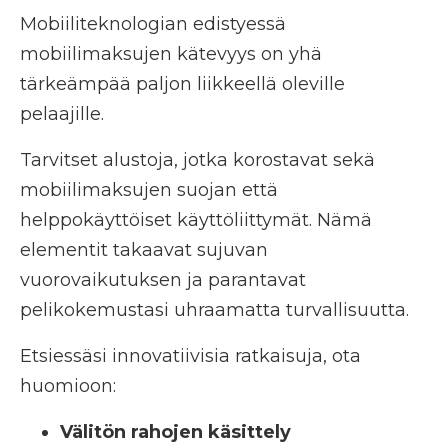
Mobiiliteknologian edistyessä
mobiilimaksujen kätevyys on yhä
tärkeämpää paljon liikkeellä oleville
pelaajille.
Tarvitset alustoja, jotka korostavat sekä
mobiilimaksujen suojan että
helppokäyttöiset käyttöliittymät. Nämä
elementit takaavat sujuvan
vuorovaikutuksen ja parantavat
pelikokemustasi uhraamatta turvallisuutta.
Etsiessäsi innovatiivisia ratkaisuja, ota
huomioon:
Välitön rahojen käsittely