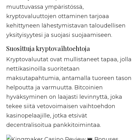
muuttuvassa ympäristössä,
kryptovaluuttojen ottaminen tarjoaa
kehittyneen lähestymistavan taloudellisen
yksityisyytesi ja suojasi suojaamiseen.
Suosittuja kryptovaihtoehtoja
Kryptovaluutat ovat mullistaneet tapaa, jolla
nettikasinoilla suoritetaan
maksutapahtumia, antamalla tuoreen tason
helpoutta ja varmuutta. Bitcoinien
hyväksyminen on laajasti levinnyttä, joka
tekee siitä vetovoimaisen vaihtoehdon
kasinopelaajille, jotka etsivät
decentralisoitua pankkitoimintaa.