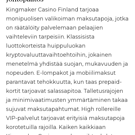
Kingmaker Casino Finland tarjoaa
monipuolisen valikoiman maksutapoja, jotka
on räätälöity palvelemaan pelaajien
vaihteleviin tarpeisiin. Klassisista
luottokorteista huippuluokan
kryptovaluuttavaihtoehtoihin, jokainen
menetelmä yhdistää suojan, mukavuuden ja
nopeuden. E-lompakot ja mobiilimaksut
parantavat tehokkuutta, kun taas prepaid-
kortit tarjoavat salassapitoa. Talletusrajojen
ja minimivaatimusten ymmärtäminen takaa
sujuvat maksutapahtumat. High rollereille
VIP-palvelut tarjoavat erityisiä maksutapoja
korotetuilla rajoilla. Kaiken kaikkiaan