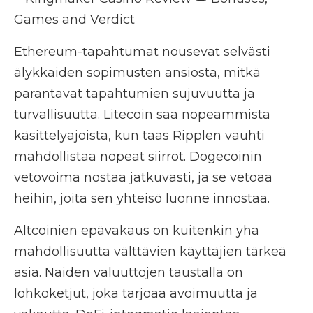
Ethereum-tapahtumat nousevat selvästi
älykkäiden sopimusten ansiosta, mitkä
parantavat tapahtumien sujuvuutta ja
turvallisuutta. Litecoin saa nopeammista
käsittelyajoista, kun taas Ripplen vauhti
mahdollistaa nopeat siirrot. Dogecoinin
vetovoima nostaa jatkuvasti, ja se vetoaa
heihin, joita sen yhteisö luonne innostaa.
Altcoinien epävakaus on kuitenkin yhä
mahdollisuutta välttävien käyttäjien tärkeä
asia. Näiden valuuttojen taustalla on
lohkoketjut, joka tarjoaa avoimuutta ja