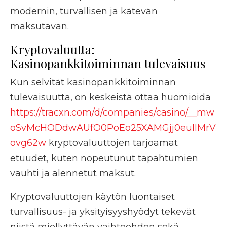
modernin, turvallisen ja kätevän
maksutavan.
Kryptovaluutta:
Kasinopankkitoiminnan tulevaisuus
Kun selvität kasinopankkitoiminnan
tulevaisuutta, on keskeistä ottaa huomioida
https://tracxn.com/d/companies/casino/__mw
oSvMcHODdwAUfO0PoEo25XAMGjj0eullMrV
ovg62w
kryptovaluuttojen tarjoamat
etuudet, kuten nopeutunut tapahtumien
vauhti ja alennetut maksut.
Kryptovaluuttojen käytön luontaiset
turvallisuus- ja yksityisyyshyödyt tekevät