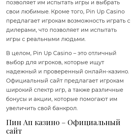
позволяет им испытать игры и выбрать
свои любимые. Кроме того, Pin Up Casino
предлагает игрокам возможность играть с
дилерами, что позволяет им испытать
игры с реальными людьми.
В целом, Pin Up Casino – это отличный
выбор для игроков, которые ищут
надежный и проверенный онлайн-казино.
Официальный сайт предлагает игрокам
широкий спектр игр, а также различные
бонусы и акции, которые помогают им
увеличить свой банкрол.
Пин Ап казино – Официальный
сайт