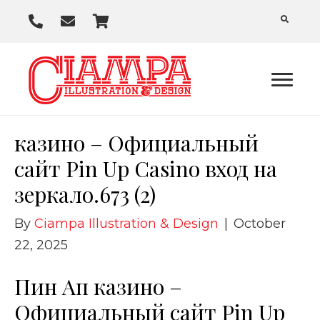
P
E
C
h
m
a
o
a
r
n
i
t
e
l
U
казино – Официальный
s
сайт Pin Up Casino вход на
зеркало.673 (2)
By
Ciampa Illustration & Design
|
October
22, 2025
Пин Ап казино –
Официальный сайт Pin Up