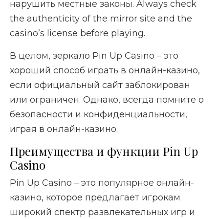
нарушить местные законы. Always check
the authenticity of the mirror site and the
casino’s license before playing.
В целом, зеркало Pin Up Casino – это
хороший способ играть в онлайн-казино,
если официальный сайт заблокирован
или ограничен. Однако, всегда помните о
безопасности и конфиденциальности,
играя в онлайн-казино.
Преимущества и функции Pin Up
Casino
Pin Up Casino – это популярное онлайн-
казино, которое предлагает игрокам
широкий спектр развлекательных игр и