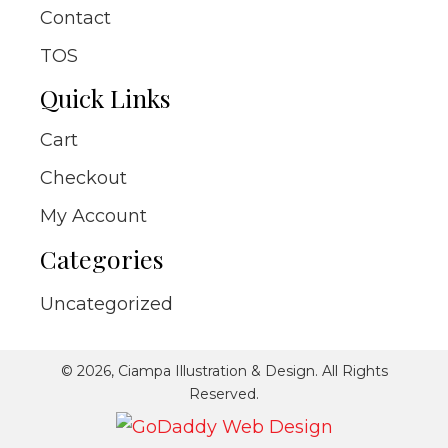
Contact
TOS
Quick Links
Cart
Checkout
My Account
Categories
Uncategorized
© 2026, Ciampa Illustration & Design. All Rights
Reserved.