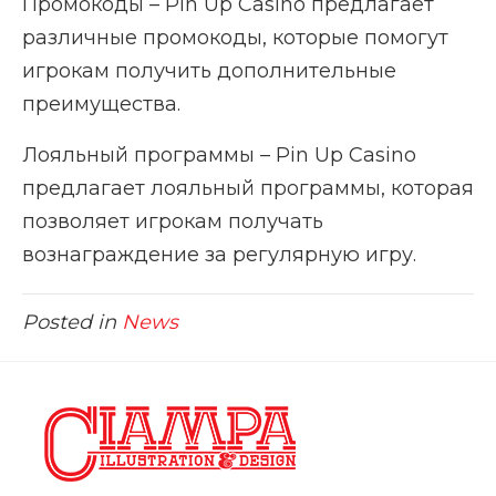
Промокоды – Pin Up Casino предлагает
различные промокоды, которые помогут
игрокам получить дополнительные
преимущества.
Лояльный программы – Pin Up Casino
предлагает лояльный программы, которая
позволяет игрокам получать
вознаграждение за регулярную игру.
Posted in
News