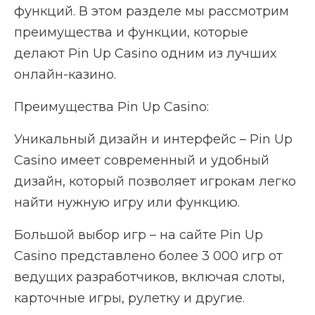
функций. В этом разделе мы рассмотрим
преимущества и функции, которые
делают Pin Up Casino одним из лучших
онлайн-казино.
Преимущества Pin Up Casino:
Уникальный дизайн и интерфейс – Pin Up
Casino имеет современный и удобный
дизайн, который позволяет игрокам легко
найти нужную игру или функцию.
Большой выбор игр – на сайте Pin Up
Casino представлено более 3 000 игр от
ведущих разработчиков, включая слоты,
карточные игры, рулетку и другие.