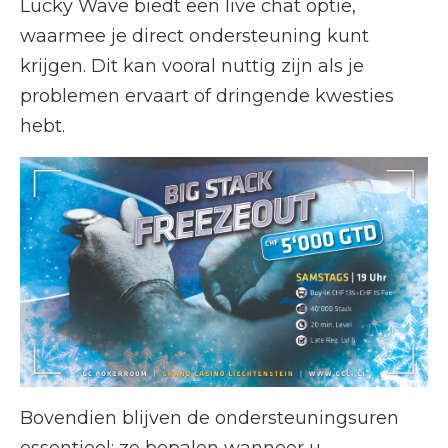
Lucky Wave biedt een live chat optie,
waarmee je direct ondersteuning kunt
krijgen. Dit kan vooral nuttig zijn als je
problemen ervaart of dringende kwesties
hebt.
Bovendien blijven de ondersteuningsuren
essentieel; ze bepalen wanneer u