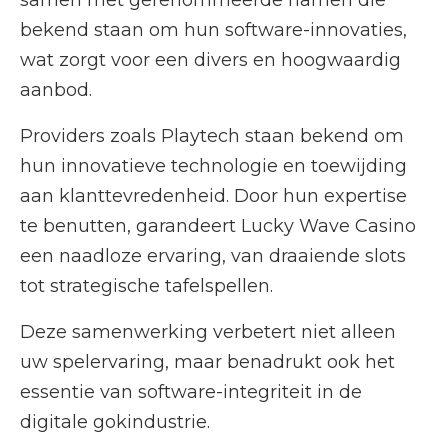
samen met gerenommeerde namen die
bekend staan om hun software-innovaties,
wat zorgt voor een divers en hoogwaardig
aanbod.
Providers zoals Playtech staan bekend om
hun innovatieve technologie en toewijding
aan klanttevredenheid. Door hun expertise
te benutten, garandeert Lucky Wave Casino
een naadloze ervaring, van draaiende slots
tot strategische tafelspellen.
Deze samenwerking verbetert niet alleen
uw spelervaring, maar benadrukt ook het
essentie van software-integriteit in de
digitale gokindustrie.