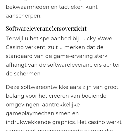
bekwaamheden en tactieken kunt
aanscherpen.
Softwareleveranciersoverzicht
Terwijl u het spelaanbod bij Lucky Wave
Casino verkent, zult u merken dat de
standaard van de game-ervaring sterk
afhangt van de softwareleveranciers achter
de schermen.
Deze softwareontwikkelaars zijn van groot
belang voor het creëren van boeiende
omgevingen, aantrekkelijke
gameplaymechanismen en
indrukwekkende graphics. Het casino werkt