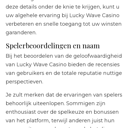
deze details onder de knie te krijgen, kunt u
uw algehele ervaring bij Lucky Wave Casino
verbeteren en snelle toegang tot uw winsten
garanderen.
Spelerbeoordelingen en naam
Bij het beoordelen van de geloofwaardigheid
van Lucky Wave Casino bieden de recensies
van gebruikers en de totale reputatie nuttige
perspectieven.
Je zult merken dat de ervaringen van spelers
behoorlijk uiteenlopen. Sommigen zijn
enthousiast over de spelkeuze en bonussen
van het platform, terwijl anderen juist hun