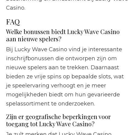
Casino.
FAQ
Welke bonussen biedt Lucky Wave Casino
aan nieuwe spelers?
Bij Lucky Wave Casino vind je interessante
inschrijfbonussen die ontworpen zijn om
nieuwe spelers aan te trekken. Daarnaast
bieden ze vrije spins op bepaalde slots, wat
je speelervaring verhoogt en je meer
mogelijkheden biedt om hun gevarieerde
spelassortiment te onderzoeken.
Zijn er geografische beperkingen voor
toegang tot Lucky Wave Casino?
Je zult merken dat Lucky Wave Casino