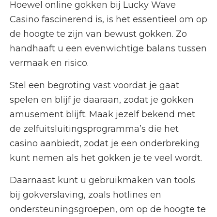
Hoewel online gokken bij Lucky Wave
Casino fascinerend is, is het essentieel om op
de hoogte te zijn van bewust gokken. Zo
handhaaft u een evenwichtige balans tussen
vermaak en risico.
Stel een begroting vast voordat je gaat
spelen en blijf je daaraan, zodat je gokken
amusement blijft. Maak jezelf bekend met
de zelfuitsluitingsprogramma’s die het
casino aanbiedt, zodat je een onderbreking
kunt nemen als het gokken je te veel wordt.
Daarnaast kunt u gebruikmaken van tools
bij gokverslaving, zoals hotlines en
ondersteuningsgroepen, om op de hoogte te