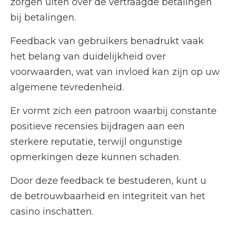
zorgen uiten over de vertraagde betalingen
bij betalingen.
Feedback van gebruikers benadrukt vaak
het belang van duidelijkheid over
voorwaarden, wat van invloed kan zijn op uw
algemene tevredenheid.
Er vormt zich een patroon waarbij constante
positieve recensies bijdragen aan een
sterkere reputatie, terwijl ongunstige
opmerkingen deze kunnen schaden.
Door deze feedback te bestuderen, kunt u
de betrouwbaarheid en integriteit van het
casino inschatten.