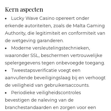
Kern aspecten
Lucky Wave Casino opereert onder
erkende autoriteiten, zoals de Malta Gaming
Authority, die legitimiteit en conformiteit van
de wetgeving garanderen.
Moderne versleutelingstechnieken,
waaronder SSL, beschermen vertrouwelijke
spelergegevens tegen onbevoegde toegang.
Tweestapsverificatie voegt een
aanvullende beveiligingslaag bij en verhoogt
de veiligheid van gebruikersaccounts.
Periodieke veiligheidscontroles
bevestigen de naleving van de
branchestandaarden en zorgen voor een