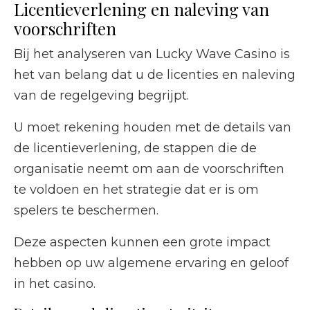
Licentieverlening en naleving van
voorschriften
Bij het analyseren van Lucky Wave Casino is
het van belang dat u de licenties en naleving
van de regelgeving begrijpt.
U moet rekening houden met de details van
de licentieverlening, de stappen die de
organisatie neemt om aan de voorschriften
te voldoen en het strategie dat er is om
spelers te beschermen.
Deze aspecten kunnen een grote impact
hebben op uw algemene ervaring en geloof
in het casino.