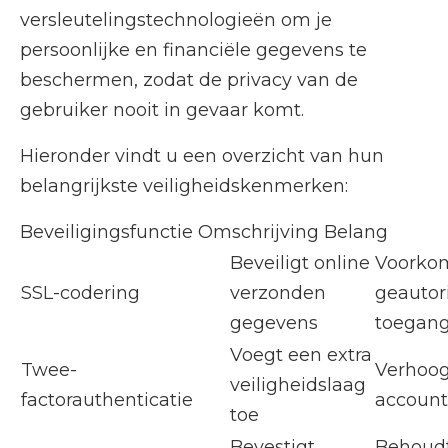
versleutelingstechnologieën om je
persoonlijke en financiële gegevens te
beschermen, zodat de privacy van de
gebruiker nooit in gevaar komt.
Hieronder vindt u een overzicht van hun
belangrijkste veiligheidskenmerken:
Beveiligingsfunctie Omschrijving Belang
Beveiligt online
Voorkom
SSL-codering
verzonden
geautor
gegevens
toegan
Voegt een extra
Twee-
Verhoog
veiligheidslaag
factorauthenticatie
account
toe
Bevestigt
Behoud