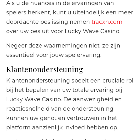
Als u de nuances in de ervaringen van
spelers herkent, kunt u uiteindelijk een meer
doordachte beslissing nemen
tracxn.com
over uw besluit voor Lucky Wave Casino.
Negeer deze waarnemingen niet; ze zijn
essentieel voor jouw spelervaring.
Klantenondersteuning
Klantenondersteuning speelt een cruciale rol
bij het bepalen van uw totale ervaring bij
Lucky Wave Casino. De aanwezigheid en
reactiesnelheid van de ondersteuning
kunnen uw genot en vertrouwen in het
platform aanzienlijk invloed hebben op.