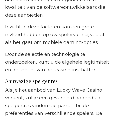
kwaliteit van de softwareontwikkelaars die
deze aanbieden.
Inzicht in deze factoren kan een grote
invloed hebben op uw spelervaring, vooral
als het gaat om mobiele gaming-opties.
Door de selectie en technologie te
onderzoeken, kunt u de algehele legitimiteit
en het genot van het casino inschatten.
Aanwezige spelgenres
Als je het aanbod van Lucky Wave Casino
verkent, zul je een gevarieerd aanbod aan
spelgenres vinden die passen bij de
preferenties van verschillende spelers. De