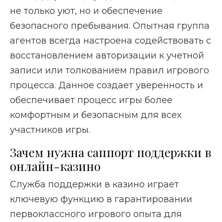
не только уют, но и обеспечение
безопасного пребывания. Опытная группа
агентов всегда настроена содействовать с
восстановлением авторизации к учетной
записи или толкованием правил игрового
процесса. Данное создает уверенность и
обеспечивает процесс игры более
комфортным и безопасным для всех
участников игры.
Зачем нужна саппорт поддержки в
онлайн-казино
Служба поддержки в казино играет
ключевую функцию в гарантировании
первоклассного игрового опыта для