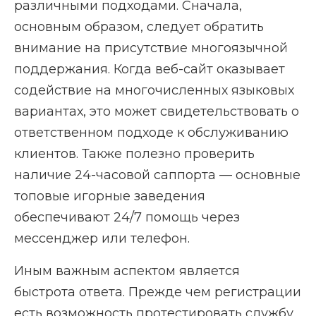
различными подходами. Сначала,
основным образом, следует обратить
внимание на присутствие многоязычной
поддержания. Когда веб-сайт оказывает
содействие на многочисленных языковых
вариантах, это может свидетельствовать о
ответственном подходе к обслуживанию
клиентов. Также полезно проверить
наличие 24-часовой саппорта — основные
топовые игорные заведения
обеспечивают 24/7 помощь через
мессенджер или телефон.
Иным важным аспектом является
быстрота ответа. Прежде чем регистрации
есть возможность протестировать службу