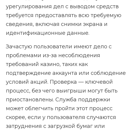
урегулирования дел с выводом средств
требуется предоставлять всю требуемую
сведения, включая снимки экрана и
идентификационные данные.
Зачастую пользователи имеют дело с
проблемами из-за несоблюдения
требований казино, таких как
подтверждение аккаунта или соблюдение
условий акций. Проверка — ключевой
процесс, без чего выигрыши могут быть
приостановлены. Служба поддержки
может облегчить пройти этот процесс
скорее, если у пользователя случаются
затруднения с загрузкой бумаг или