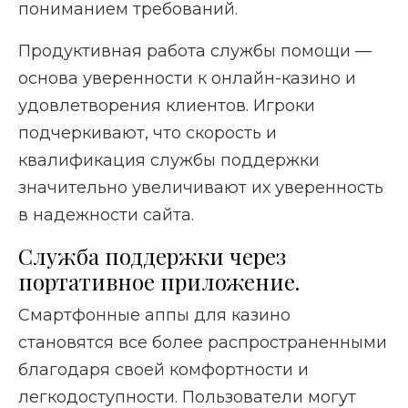
пониманием требований.
Продуктивная работа службы помощи —
основа уверенности к онлайн-казино и
удовлетворения клиентов. Игроки
подчеркивают, что скорость и
квалификация службы поддержки
значительно увеличивают их уверенность
в надежности сайта.
Служба поддержки через
портативное приложение.
Смартфонные аппы для казино
становятся все более распространенными
благодаря своей комфортности и
легкодоступности. Пользователи могут