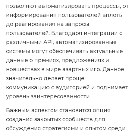
позволяют автоматизировать процессы, от
информирования пользователей вплоть
до реагирования на запросы
пользователей. Благодаря интеграции с
различными API, автоматизированные
системы могут обеспечивать актуальные
данные о премиях, предложениях и
новшествах в мире азартных игр. Данное
значительно делает проще
коммуникацию с аудиторией и поднимает
уровень заинтересованности.
Важным аспектом становится опция
создания закрытых сообществ для
обсуждения стратегиями и опытом среди