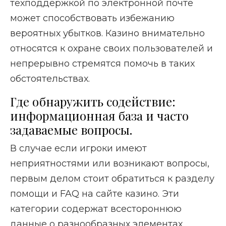
техподдержкой по электронной почте
может способствовать избежанию
вероятных убытков. Казино внимательно
относятся к охране своих пользователей и
непрерывно стремятся помочь в таких
обстоятельствах.
Где обнаружить содействие:
информационная база и часто
задаваемые вопросы.
В случае если игроки имеют
неприятностями или возникают вопросы,
первым делом стоит обратиться к разделу
помощи и FAQ на сайте казино. Эти
категории содержат всестороннюю
данные о разнообразных элементах