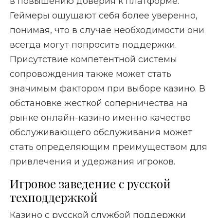
в повышению доверия к платформе.
Геймеры ощущают себя более уверенно,
понимая, что в случае необходимости они
всегда могут попросить поддержки.
Присутствие компетентной системы
сопровождения также может стать
значимым фактором при выборе казино. В
обстановке жесткой соперничества на
рынке онлайн-казино именно качество
обслуживающего обслуживания может
стать определяющим преимуществом для
привлечения и удержания игроков.
Игровое заведение с русской
техподдержкой
Казино с русской службой поддержки