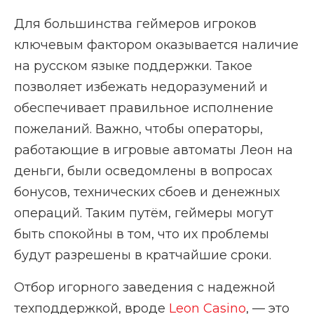
Для большинства геймеров игроков
ключевым фактором оказывается наличие
на русском языке поддержки. Такое
позволяет избежать недоразумений и
обеспечивает правильное исполнение
пожеланий. Важно, чтобы операторы,
работающие в игровые автоматы Леон на
деньги, были осведомлены в вопросах
бонусов, технических сбоев и денежных
операций. Таким путём, геймеры могут
быть спокойны в том, что их проблемы
будут разрешены в кратчайшие сроки.
Отбор игорного заведения с надежной
техподдержкой, вроде
Leon Casino
, — это