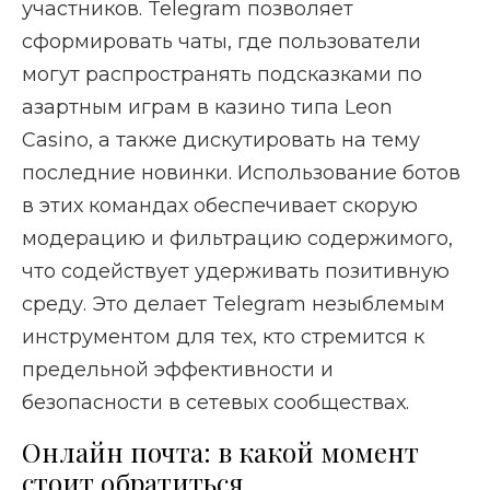
участников. Telegram позволяет
сформировать чаты, где пользователи
могут распространять подсказками по
азартным играм в казино типа Leon
Casino, а также дискутировать на тему
последние новинки. Использование ботов
в этих командах обеспечивает скорую
модерацию и фильтрацию содержимого,
что содействует удерживать позитивную
среду. Это делает Telegram незыблемым
инструментом для тех, кто стремится к
предельной эффективности и
безопасности в сетевых сообществах.
Онлайн почта: в какой момент
стоит обратиться