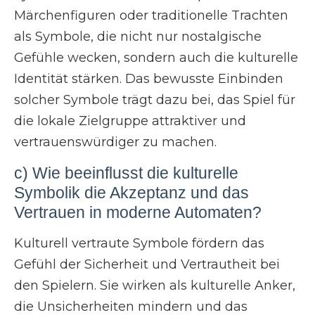
Märchenfiguren oder traditionelle Trachten
als Symbole, die nicht nur nostalgische
Gefühle wecken, sondern auch die kulturelle
Identität stärken. Das bewusste Einbinden
solcher Symbole trägt dazu bei, das Spiel für
die lokale Zielgruppe attraktiver und
vertrauenswürdiger zu machen.
c) Wie beeinflusst die kulturelle
Symbolik die Akzeptanz und das
Vertrauen in moderne Automaten?
Kulturell vertraute Symbole fördern das
Gefühl der Sicherheit und Vertrautheit bei
den Spielern. Sie wirken als kulturelle Anker,
die Unsicherheiten mindern und das