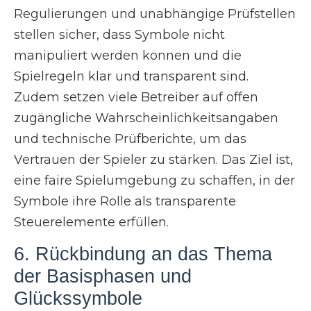
Regulierungen und unabhängige Prüfstellen
stellen sicher, dass Symbole nicht
manipuliert werden können und die
Spielregeln klar und transparent sind.
Zudem setzen viele Betreiber auf offen
zugängliche Wahrscheinlichkeitsangaben
und technische Prüfberichte, um das
Vertrauen der Spieler zu stärken. Das Ziel ist,
eine faire Spielumgebung zu schaffen, in der
Symbole ihre Rolle als transparente
Steuerelemente erfüllen.
6. Rückbindung an das Thema
der Basisphasen und
Glückssymbole