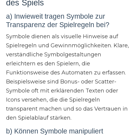
des Spiels
a) Inwieweit tragen Symbole zur
Transparenz der Spielregeln bei?
Symbole dienen als visuelle Hinweise auf
Spielregeln und Gewinnmöglichkeiten. Klare,
verständliche Symbolgestaltungen
erleichtern es den Spielern, die
Funktionsweise des Automaten zu erfassen.
Beispielsweise sind Bonus- oder Scatter-
Symbole oft mit erklärenden Texten oder
Icons versehen, die die Spielregeln
transparent machen und so das Vertrauen in
den Spielablauf stärken.
b) Können Symbole manipuliert