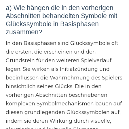
a) Wie hängen die in den vorherigen
Abschnitten behandelten Symbole mit
Glückssymbole in Basisphasen
zusammen?
In den Basisphasen sind Glückssymbole oft
die ersten, die erscheinen und den
Grundstein für den weiteren Spielverlauf
legen. Sie wirken als Initialzündung und
beeinflussen die Wahrnehmung des Spielers
hinsichtlich seines Glücks. Die in den
vorherigen Abschnitten beschriebenen
komplexen Symbolmechanismen bauen auf
diesen grundlegenden Glückssymbolen auf,
indem sie deren Wirkung durch visuelle,