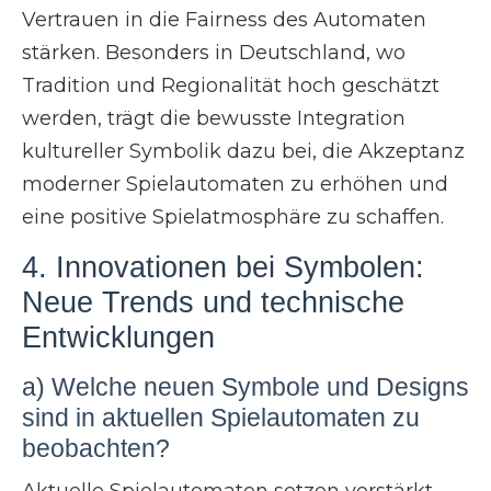
Vertrauen in die Fairness des Automaten
stärken. Besonders in Deutschland, wo
Tradition und Regionalität hoch geschätzt
werden, trägt die bewusste Integration
kultureller Symbolik dazu bei, die Akzeptanz
moderner Spielautomaten zu erhöhen und
eine positive Spielatmosphäre zu schaffen.
4. Innovationen bei Symbolen:
Neue Trends und technische
Entwicklungen
a) Welche neuen Symbole und Designs
sind in aktuellen Spielautomaten zu
beobachten?