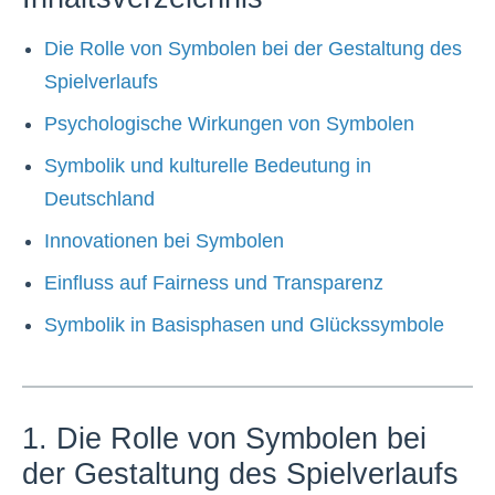
Die Rolle von Symbolen bei der Gestaltung des
Spielverlaufs
Psychologische Wirkungen von Symbolen
Symbolik und kulturelle Bedeutung in
Deutschland
Innovationen bei Symbolen
Einfluss auf Fairness und Transparenz
Symbolik in Basisphasen und Glückssymbole
1. Die Rolle von Symbolen bei
der Gestaltung des Spielverlaufs