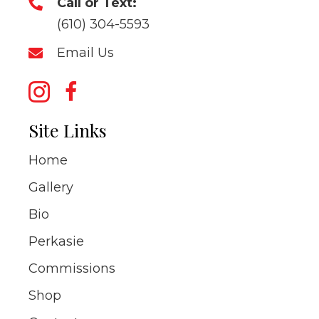
Call or Text:
(610) 304-5593
Email Us
Site Links
Home
Gallery
Bio
Perkasie
Commissions
Shop