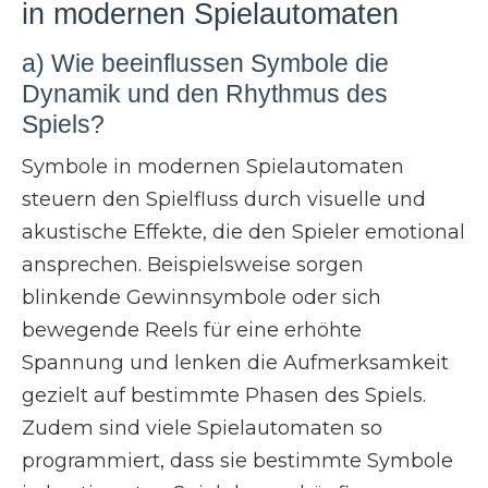
in modernen Spielautomaten
a) Wie beeinflussen Symbole die
Dynamik und den Rhythmus des
Spiels?
Symbole in modernen Spielautomaten
steuern den Spielfluss durch visuelle und
akustische Effekte, die den Spieler emotional
ansprechen. Beispielsweise sorgen
blinkende Gewinnsymbole oder sich
bewegende Reels für eine erhöhte
Spannung und lenken die Aufmerksamkeit
gezielt auf bestimmte Phasen des Spiels.
Zudem sind viele Spielautomaten so
programmiert, dass sie bestimmte Symbole