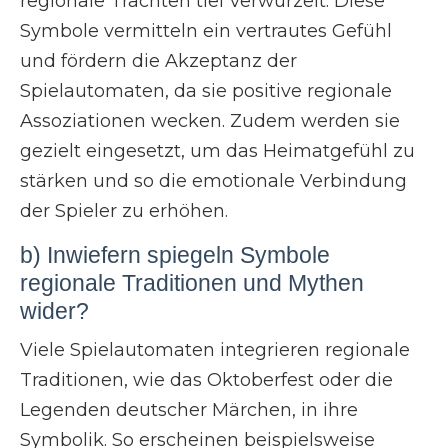
regionale Trachten tief verwurzelt. Diese
Symbole vermitteln ein vertrautes Gefühl
und fördern die Akzeptanz der
Spielautomaten, da sie positive regionale
Assoziationen wecken. Zudem werden sie
gezielt eingesetzt, um das Heimatgefühl zu
stärken und so die emotionale Verbindung
der Spieler zu erhöhen.
b) Inwiefern spiegeln Symbole
regionale Traditionen und Mythen
wider?
Viele Spielautomaten integrieren regionale
Traditionen, wie das Oktoberfest oder die
Legenden deutscher Märchen, in ihre
Symbolik. So erscheinen beispielsweise