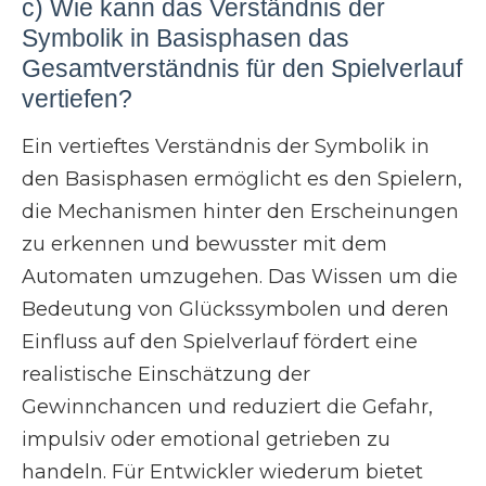
c) Wie kann das Verständnis der
Symbolik in Basisphasen das
Gesamtverständnis für den Spielverlauf
vertiefen?
Ein vertieftes Verständnis der Symbolik in
den Basisphasen ermöglicht es den Spielern,
die Mechanismen hinter den Erscheinungen
zu erkennen und bewusster mit dem
Automaten umzugehen. Das Wissen um die
Bedeutung von Glückssymbolen und deren
Einfluss auf den Spielverlauf fördert eine
realistische Einschätzung der
Gewinnchancen und reduziert die Gefahr,
impulsiv oder emotional getrieben zu
handeln. Für Entwickler wiederum bietet