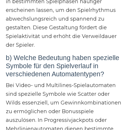
in bestimmten Spielphasen häufiger
erscheinen lassen, um den Spielrhythmus
abwechslungsreich und spannend zu
gestalten. Diese Gestaltung fördert die
Spielaktivität und erhöht die Verweildauer
der Spieler.
b) Welche Bedeutung haben spezielle
Symbole für den Spielverlauf in
verschiedenen Automatentypen?
Bei Video- und Multilines-Spielautomaten
sind spezielle Symbole wie Scatter oder
Wilds essenziell, um Gewinnkombinationen
zu ermöglichen oder Bonusspiele
auszulösen. In Progressivjackpots oder
Mehrlinienautomaten dienen bestimmte