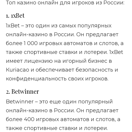
Топ казино онлайн для игроков из России:
1. 1xBet
1xBet – это один из самых популярных
онлайн-казино в России. Он предлагает
более 1 000 игровых автоматов и слотов, а
также спортивные ставки и лотереи. 1xBet
имеет лицензию на игорный бизнес в
Кuriacao и обеспечивает безопасность и
конфиденциальность своих игроков.
2. Betwinner
Betwinner – это еще один популярный
онлайн-казино в России. Он предлагает
более 400 игровых автоматов и слотов, а
также спортивные ставки и лотереи.