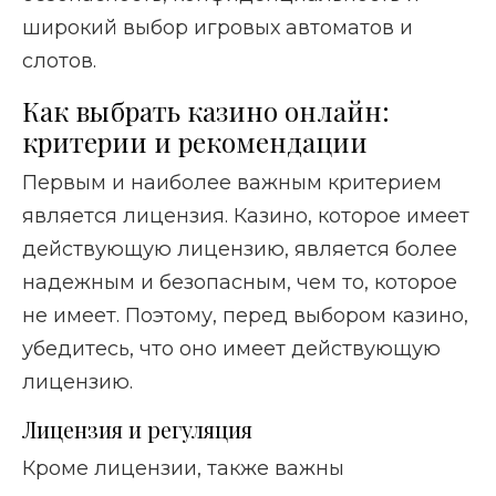
широкий выбор игровых автоматов и
слотов.
Как выбрать казино онлайн:
критерии и рекомендации
Первым и наиболее важным критерием
является лицензия. Казино, которое имеет
действующую лицензию, является более
надежным и безопасным, чем то, которое
не имеет. Поэтому, перед выбором казино,
убедитесь, что оно имеет действующую
лицензию.
Лицензия и регуляция
Кроме лицензии, также важны