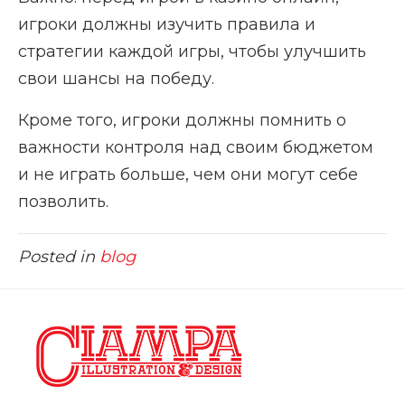
игроки должны изучить правила и
стратегии каждой игры, чтобы улучшить
свои шансы на победу.
Кроме того, игроки должны помнить о
важности контроля над своим бюджетом
и не играть больше, чем они могут себе
позволить.
Posted in
blog