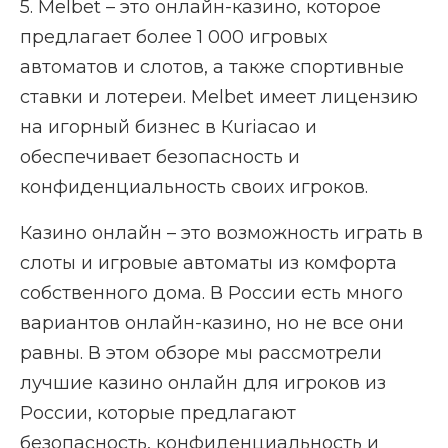
5. Melbet – это онлайн-казино, которое
предлагает более 1 000 игровых
автоматов и слотов, а также спортивные
ставки и лотереи. Melbet имеет лицензию
на игорный бизнес в Кuriacao и
обеспечивает безопасность и
конфиденциальность своих игроков.
Казино онлайн – это возможность играть в
слоты и игровые автоматы из комфорта
собственного дома. В России есть много
вариантов онлайн-казино, но не все они
равны. В этом обзоре мы рассмотрели
лучшие казино онлайн для игроков из
России, которые предлагают
безопасность, конфиденциальность и