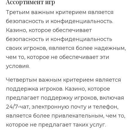
Ассортимент игр
Третьим важным критерием является
безопасность и конфиденциальность.
Казино, которое обеспечивает
безопасность и конфиденциальность
своих игроков, является более надежным,
чем то, которое не обеспечивает эти
условия.
Четвертым важным критерием является
поддержка игроков. Казино, которое
предлагает поддержку игроков, включая
24/7-чат, электронную почту и телефон,
является более привлекательным, чем то,
которое не предлагает таких услуг.