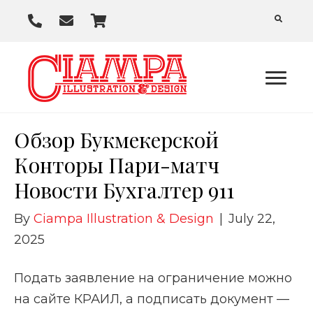
P
E
C
h
m
a
o
a
r
n
i
t
e
l
U
Обзор Букмекерской
s
Конторы Пари-матч
Новости Бухгалтер 911
By
Ciampa Illustration & Design
|
July 22,
2025
Подать заявление на ограничение можно
на сайте КРАИЛ, а подписать документ —