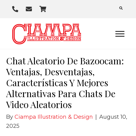
P
E
C
h
m
a
o
a
r
n
i
t
e
l
U
Chat Aleatorio De Bazoocam:
s
Ventajas, Desventajas,
Características Y Mejores
Alternativas Para Chats De
Video Aleatorios
By
Ciampa Illustration & Design
|
August 10,
2025